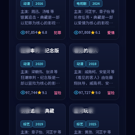
动漫
2016
电视剧
2024
主演：
周迅、汤唯 等
主演：
河正宇、章子怡 等
银翼追击·典藏是一部
长夜任务·典藏是一部
以犯罪为核心的影视作
以爱情为核心的影视作
品，围绕危机、反转与
品，围绕危机、反转与
97,854
6.8
97,808
6.1
犯罪
爱情
人物成长展开，整体节
人物成长展开，整体节
99:53
99:05
奏紧凑，值得推荐观
奏紧凑，值得推荐观
看。
看。
狂潮审判·纪念版
看见的客人
日本
热播
泰国
完结
动漫
2020
动漫
2018
主演：
梁朝伟、张译 等
主演：
戚南柯、安星河 等
狂潮审判·纪念版是一
《看见的客人》由佐藤
部以冒险为核心的影视
翔执导，戚南柯、安星
作品，围绕危机、反转
河领衔主演，是一部
97,744
9.1
97,727
9.0
冒险
冒险
与人物成长展开，整体
2018年上映的泰国冒险
99:13
98:55
节奏紧凑，值得推荐观
动漫。影片以海岸抒情
看。
为切入，呈现一段从初
长夜追缉·典藏
星河玩家
中国
独播
泰国
杜比
遇到告别都浸着真实情
绪...
综艺
2019
综艺
2015
主演：
章子怡、河正宇 等
主演：
黄渤、河正宇 等