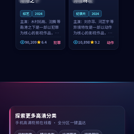
南港之下
异境特攻
综艺
2024
纪录片
2024
主演：
木村拓哉、沈腾 等
主演：
刘亦菲、河正宇 等
南港之下是一部以犯罪
异境特攻是一部以动作
为核心的影视作品，围
为核心的影视作品，围
绕危机、反转与人物成
绕危机、反转与人物成
90,209
6.4
10,898
9.2
犯罪
动作
长展开，整体节奏紧
长展开，整体节奏紧
凑，值得推荐观看。
凑，值得推荐观看。
探索更多高清分类
手机高清视频在线看 · 全分区一键直达