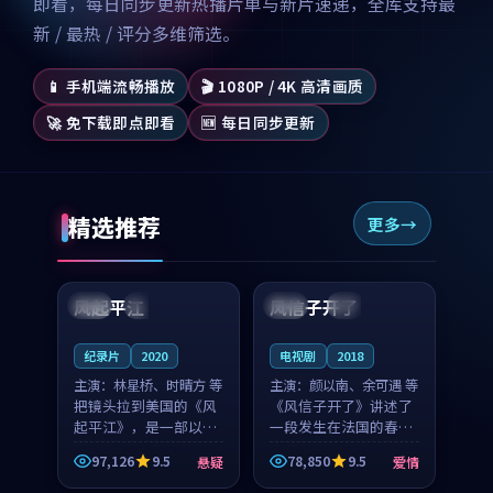
即看，每日同步更新热播片单与新片速递，全库支持最
新 / 最热 / 评分多维筛选。
📱 手机端流畅播放
🎬 1080P / 4K 高清画质
🚀 免下载即点即看
🆕 每日同步更新
精选推荐
更多
99:07
99:21
风起平江
风信子开了
美国
完结
法国
4K
纪录片
2020
电视剧
2018
主演：
林星桥、时晴方 等
主演：
颜以南、余可遇 等
把镜头拉到美国的《风
《风信子开了》讲述了
起平江》，是一部以时
一段发生在法国的春日
光记忆为底色的悬疑作
漫步故事。颜以南饰演
97,126
9.5
78,850
9.5
悬疑
爱情
品。林星桥和时晴方贡
的主角与余可遇的角色
99:53
99:31
献了2020年颇受关注的
因一场意外卷入更深的