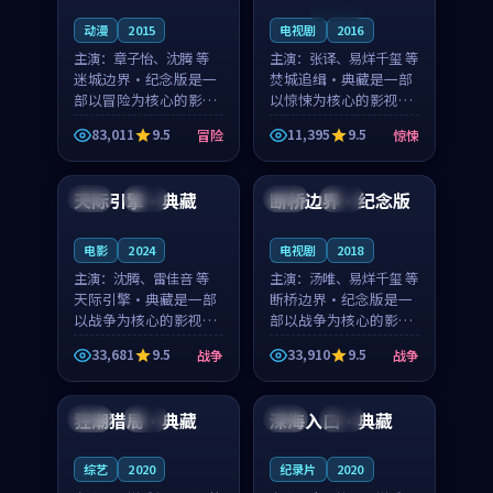
连载中
动漫
2015
电视剧
2016
主演：
章子怡、沈腾 等
主演：
张译、易烊千玺 等
迷城边界·纪念版是一
焚城追缉·典藏是一部
部以冒险为核心的影视
以惊悚为核心的影视作
作品，围绕危机、反转
品，围绕危机、反转与
83,011
9.5
11,395
9.5
冒险
惊悚
与人物成长展开，整体
人物成长展开，整体节
90:09
99:27
节奏紧凑，值得推荐观
奏紧凑，值得推荐观
看。
看。
天际引擎·典藏
断桥边界·纪念版
泰国
杜比
中国
独播
电影
2024
电视剧
2018
主演：
沈腾、雷佳音 等
主演：
汤唯、易烊千玺 等
天际引擎·典藏是一部
断桥边界·纪念版是一
以战争为核心的影视作
部以战争为核心的影视
品，围绕危机、反转与
作品，围绕危机、反转
33,681
9.5
33,910
9.5
战争
战争
人物成长展开，整体节
与人物成长展开，整体
97:17
99:54
奏紧凑，值得推荐观
节奏紧凑，值得推荐观
看。
看。
狂潮猎局·典藏
深海入口·典藏
中国
杜比
中国
杜比
综艺
2020
纪录片
2020