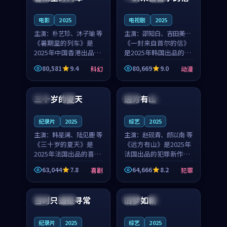
之...
与...
电影
2025
电视剧
2025
主演：
朴艺珍、沐子瑜 等
主演：
邵知白、吉田美琴
《暑期里的列车》是
等
《一封来自首尔的信》
2025年中国香港出品的
是2025年韩国出品的动
科幻新作，主创团队希
漫新作，主创团队希望
80,581
9.4
80,669
9.0
科幻
动漫
望用城市夜归人的故事
用高考往事的故事让观
99:12
99:48
让观众停下来想一想。
众停下来想一想。邵知
朴艺珍领衔，沐子瑜担
白领衔，吉田美琴担任
三十岁的夏天
远方有山
法国
4K
法国
独播
任重要角色，郑书延的
重要角色，谢承南的
叙...
叙...
纪录片
2025
综艺
2025
主演：
韩星澜、陆见鹿 等
主演：
赵砚青、颜以南 等
《三十岁的夏天》是
《远方有山》是2025年
2025年法国出品的喜剧
法国出品的犯罪新作，
新作，主创团队希望用
主创团队希望用高校追
63,044
7.8
64,666
8.2
喜剧
犯罪
深夜电台的故事让观众
梦的故事让观众停下来
99:32
99:08
停下来想一想。韩星澜
想一想。赵砚青领衔，
领衔，陆见鹿担任重要
颜以南担任重要角色，
当时只道是寻常
旧梦如新
泰国
杜比
中国
高分
角色，山田纯一的叙事
山田纯一的叙事节奏
节...
一...
纪录片
2025
综艺
2025