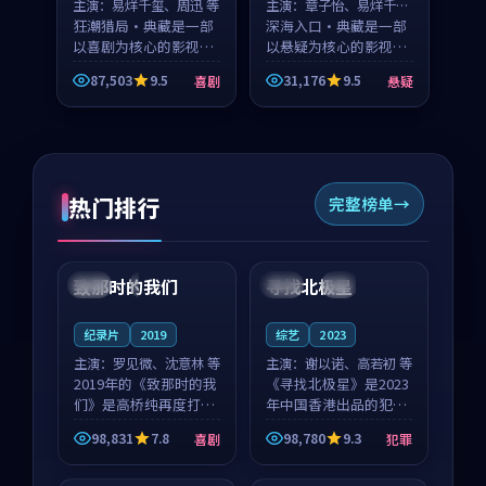
主演：
易烊千玺、周迅 等
主演：
章子怡、易烊千玺
狂潮猎局·典藏是一部
等
深海入口·典藏是一部
以喜剧为核心的影视作
以悬疑为核心的影视作
品，围绕危机、反转与
品，围绕危机、反转与
87,503
9.5
31,176
9.5
喜剧
悬疑
人物成长展开，整体节
人物成长展开，整体节
奏紧凑，值得推荐观
奏紧凑，值得推荐观
看。
看。
热门排行
完整榜单
99:22
99:18
致那时的我们
寻找北极星
中国
4K
中国
4K
纪录片
2019
综艺
2023
主演：
罗见微、沈意林 等
主演：
谢以诺、高若初 等
2019年的《致那时的我
《寻找北极星》是2023
们》是高桥纯再度打磨
年中国香港出品的犯罪
的喜剧佳作。中国大陆
新作，主创团队希望用
98,831
7.8
98,780
9.3
喜剧
犯罪
的取景与都市寓言的氛
公路冒险的故事让观众
99:44
99:40
围相互成就，罗见微与
停下来想一想。谢以诺