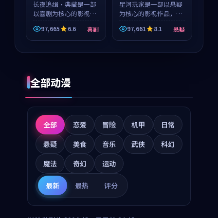
长夜追缉·典藏是一部
星河玩家是一部以悬疑
以喜剧为核心的影视作
为核心的影视作品，围
品，围绕危机、反转与
绕危机、反转与人物成
97,665
6.6
97,661
8.1
喜剧
悬疑
人物成长展开，整体节
长展开，整体节奏紧
奏紧凑，值得推荐观
凑，值得推荐观看。
看。
全部动漫
全部
恋爱
冒险
机甲
日常
悬疑
美食
音乐
武侠
科幻
魔法
奇幻
运动
最新
最热
评分