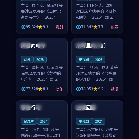
主演：
顾予安、戚南柯 等
主演：
山下凉太、沈知韵
邢沐云执导的《当时只
等
滨田凉介执导的《旧梦
道是寻常》于2025年面
如新》于2025年面世，
世，泰国的城市气质与
中国台湾的城市气质与
95,324
9.3
71,842
7.7
喜剧
犯罪
母女情深的人物心境共
异国相遇的人物心境共
99:20
99:56
同构筑了影片基调。顾
同构筑了影片基调。山
予安、戚南柯用细腻的
下凉太、沈知韵用细腻
黄昏的电车
余晖里的人们
日本
4K
泰国
完结
表演撑起整部喜剧电
的表演撑起整部犯罪
影...
电...
动漫
2025
电视剧
2025
主演：
周怀风、应南风 等
主演：
卫见秋、顾沂溪 等
陈思源执导的《黄昏的
邢沐云执导的《余晖里
电车》于2025年面世，
的人们》于2025年面
日本的城市气质与渔村
世，泰国的城市气质与
77,528
8.3
74,053
9.2
动作
动漫
故事的人物心境共同构
小镇生活的人物心境共
99:48
99:24
筑了影片基调。周怀
同构筑了影片基调。卫
风、应南风用细腻的表
见秋、顾沂溪用细腻的
寒锋行动
迷城回廊
英国
院线
泰国
独播
演撑起整部动作电影，
表演撑起整部动漫电
剧...
影，...
纪录片
2024
电视剧
2024
主演：
汤唯、雷佳音 等
主演：
木村拓哉、汤唯 等
寒锋行动是一部以动作
迷城回廊是一部以悬疑