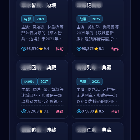
沈意林的对手戏自然克
领衔，高若初担任重要
草木皆兵：边境
双城记新版
泰国
独播
中国
独播
制，让整部影片在悬
角色，戚南柯的叙事
念...
节...
电影
2021
动漫
2025
主演：
莫如初、林星桥 等
主演：
苏柏然、樊清晏 等
邢沐云执导的《草木皆
2025年的《双城记新
兵：边境》于2021年面
版》是钱亦舒再度打磨
世，泰国的城市气质与
的动作佳作。中国大陆
98,570
9.4
98,375
9.1
科幻
动作
校园青春的人物心境共
的取景与沙漠探险的氛
99:03
98:13
同构筑了影片基调。莫
围相互成就，苏柏然与
如初、林星桥用细腻的
樊清晏的对手戏自然克
迷城回响·典藏
南港列车·典藏
中国
高分
中国
独播
表演撑起整部科幻电
制，让整部影片在悬念
影...
与...
纪录片
2017
电影
2021
主演：
易烊千玺、黄渤 等
主演：
刘亦菲、木村拓哉
迷城回响·典藏是一部
等
南港列车·典藏是一部
以悬疑为核心的影视作
以科幻为核心的影视作
品，围绕危机、反转与
品，围绕危机、反转与
97,903
8.1
97,899
8.5
悬疑
科幻
人物成长展开，整体节
人物成长展开，整体节
99:36
99:42
奏紧凑，值得推荐观
奏紧凑，值得推荐观
看。
看。
银翼追击·典藏
长夜任务·典藏
韩国
高分
中国
4K