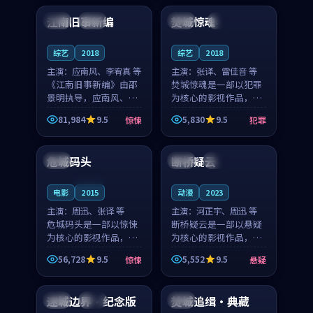
合作演出，影片在情感
纠葛，爱情元素贯穿始
江南旧事新编
焚城惊魂
日本
院线
泰国
4K
层次与现实质感之间
终，节奏稳健而富有张
游...
力，...
综艺
2018
综艺
2018
主演：
应南风、李宥真 等
主演：
张译、雷佳音 等
《江南旧事新编》由邵
焚城惊魂是一部以犯罪
景明执导，应南风、李
为核心的影视作品，围
宥真领衔主演，是一部
绕危机、反转与人物成
81,984
9.5
5,830
9.5
惊悚
犯罪
2018年上映的日本惊悚
长展开，整体节奏紧
99:07
93:52
综艺。影片以邻里温情
凑，值得推荐观看。
为切入，呈现一段从初
危城码头
断桥疑云
中国
日本
院线
遇到告别都浸着真实
情...
连载中
电影
2015
动漫
2023
主演：
周迅、张译 等
主演：
河正宇、周迅 等
危城码头是一部以惊悚
断桥疑云是一部以悬疑
为核心的影视作品，围
为核心的影视作品，围
绕危机、反转与人物成
绕危机、反转与人物成
56,728
9.5
5,552
9.5
惊悚
悬疑
长展开，整体节奏紧
长展开，整体节奏紧
99:30
99:17
凑，值得推荐观看。
凑，值得推荐观看。
迷城边界·纪念版
焚城追缉·典藏
韩国
热播
泰国