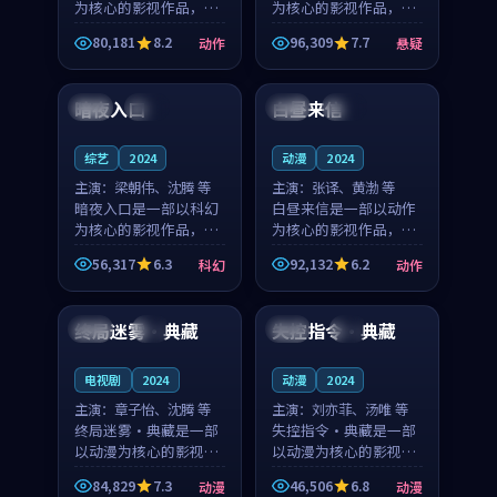
为核心的影视作品，围
为核心的影视作品，围
绕危机、反转与人物成
绕危机、反转与人物成
80,181
8.2
96,309
7.7
动作
悬疑
长展开，整体节奏紧
长展开，整体节奏紧
99:50
99:18
凑，值得推荐观看。
凑，值得推荐观看。
暗夜入口
白昼来信
英国
院线
中国
杜比
综艺
2024
动漫
2024
主演：
梁朝伟、沈腾 等
主演：
张译、黄渤 等
暗夜入口是一部以科幻
白昼来信是一部以动作
为核心的影视作品，围
为核心的影视作品，围
绕危机、反转与人物成
绕危机、反转与人物成
56,317
6.3
92,132
6.2
科幻
动作
长展开，整体节奏紧
长展开，整体节奏紧
99:14
99:03
凑，值得推荐观看。
凑，值得推荐观看。
终局迷雾·典藏
失控指令·典藏
泰国
4K
日本
4K
电视剧
2024
动漫
2024
主演：
章子怡、沈腾 等
主演：
刘亦菲、汤唯 等
终局迷雾·典藏是一部
失控指令·典藏是一部
以动漫为核心的影视作
以动漫为核心的影视作
品，围绕危机、反转与
品，围绕危机、反转与
84,829
7.3
46,506
6.8
动漫
动漫
人物成长展开，整体节
人物成长展开，整体节