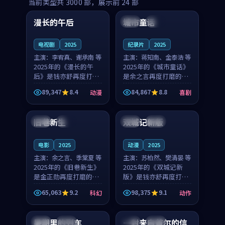
99:16
99:52
当前类型共
3000
部，展示前
24
部
漫长的午后
城市童话
中国
高分
美国
院线
电视剧
2025
纪录片
2025
主演：
李宥真、谢承南 等
主演：
蒋知南、金泰浩 等
2025年的《漫长的午
2025年的《城市童话》
后》是钱亦舒再度打磨
是余之言再度打磨的喜
的动漫佳作。中国大陆
剧佳作。美国的取景与
89,347
8.4
84,867
8.8
动漫
喜剧
的取景与海岛日常的氛
历史战争的氛围相互成
99:04
99:40
围相互成就，李宥真与
就，蒋知南与金泰浩的
谢承南的对手戏自然克
对手戏自然克制，让整
旧巷新生
双城记新版
英国
完结
中国
独播
制，让整部影片在悬念
部影片在悬念与温度
与...
之...
电影
2025
动漫
2025
主演：
余之言、季棠夏 等
主演：
苏柏然、樊清晏 等
2025年的《旧巷新生》
2025年的《双城记新
是金正勋再度打磨的科
版》是钱亦舒再度打磨
幻佳作。英国的取景与
的动作佳作。中国大陆
65,063
9.2
98,375
9.1
科幻
动作
雨夜物语的氛围相互成
的取景与沙漠探险的氛
99:24
99:36
就，余之言与季棠夏的
围相互成就，苏柏然与
对手戏自然克制，让整
樊清晏的对手戏自然克
暑期里的列车
一封来自首尔的信
中国
杜比
韩国
热播
部影片在悬念与温度
制，让整部影片在悬念