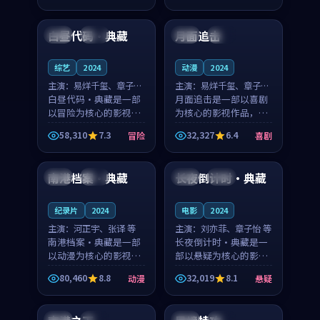
99:22
99:10
奏紧凑，值得推荐观
奏紧凑，值得推荐观
看。
看。
白昼代码·典藏
月面追击
美国
热播
法国
高分
综艺
2024
动漫
2024
主演：
易烊千玺、章子怡
主演：
易烊千玺、章子怡
等
白昼代码·典藏是一部
等
月面追击是一部以喜剧
以冒险为核心的影视作
为核心的影视作品，围
品，围绕危机、反转与
绕危机、反转与人物成
58,310
7.3
32,327
6.4
冒险
喜剧
人物成长展开，整体节
长展开，整体节奏紧
99:15
99:39
奏紧凑，值得推荐观
凑，值得推荐观看。
看。
南港档案·典藏
长夜倒计时·典藏
泰国
院线
中国
院线
纪录片
2024
电影
2024
主演：
河正宇、张译 等
主演：
刘亦菲、章子怡 等
南港档案·典藏是一部
长夜倒计时·典藏是一
以动漫为核心的影视作
部以悬疑为核心的影视
品，围绕危机、反转与
作品，围绕危机、反转
80,460
8.8
32,019
8.1
动漫
悬疑
人物成长展开，整体节
与人物成长展开，整体
99:17
99:30
奏紧凑，值得推荐观
节奏紧凑，值得推荐观
看。
看。
法国
独播
法国
热播